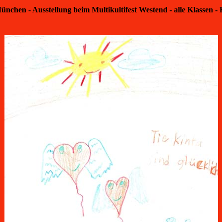
ünchen - Ausstellung beim Multikultifest Westend - alle Klassen - 