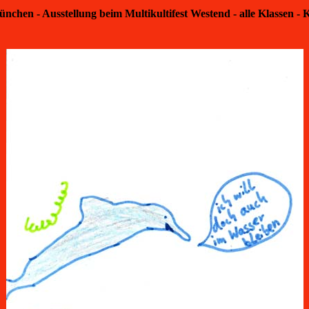
nchen - Ausstellung beim Multikultifest Westend - alle Klassen - 