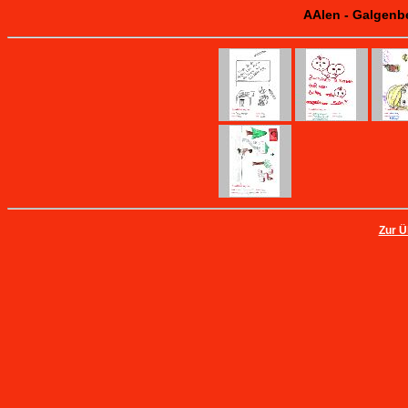
AAlen - Galgenbe
Zur Ü