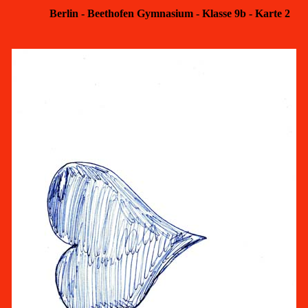
Berlin - Beethofen Gymnasium - Klasse 9b - Karte 2